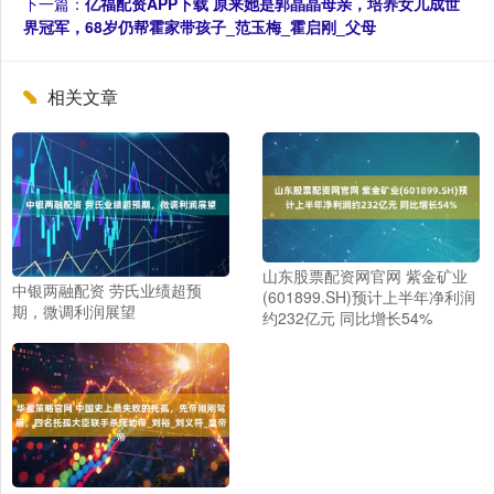
下一篇：
亿福配资APP下载 原来她是郭晶晶母亲，培养女儿成世
界冠军，68岁仍帮霍家带孩子_范玉梅_霍启刚_父母
相关文章
山东股票配资网官网 紫金矿业
中银两融配资 劳氏业绩超预
(601899.SH)预计上半年净利润
期，微调利润展望
约232亿元 同比增长54%