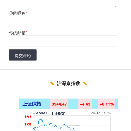
你的昵称
*
你的邮箱
*
提交评论
沪深京指数
上证综指
3944.47
+4.43
+0.11%