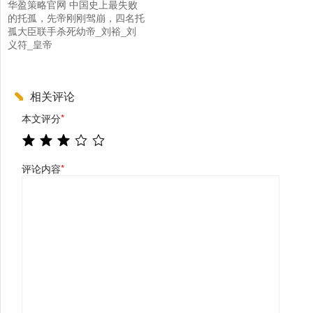
华盈策略官网 中国史上最失败
的托孤，先帝刚刚驾崩，四名托
孤大臣联手杀死幼帝_刘裕_刘
义符_皇帝
相关评论
本文评分
*
评论内容
*