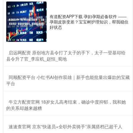
有道配资APP下载 孕妇孕期必备软件 ——
孕期皮肤变差？宝宝树护理知识，帮我稳住
好状态
​启远网配资 原创地方县令打了太子的手下，太子一登基却给
县令升了官_李应机_赵恒_蜀地
​同顺配资平台 小红书AI创作双雄｜新手也能批量出爆款的宝藏
平台
​牛立方配资官网 18岁女儿高考结束，确诊中度抑郁，我和她
的关系却越来越糟
​速速查官网 京东“快递员+全职外卖骑手”亲属搭档已超千人