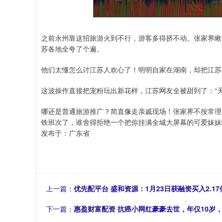
之前永州靠这招旅游火到不行，游客多得挤不动。张家界瞅
苏各地全夸了个遍。
他们太懂怎么讨江苏人欢心了！明明自家在湖南，却把江苏
这波操作直接把宠粉玩出新花样，江苏网友全被甜到了：“
哪还是普通旅游推广？简直像走亲戚现场！张家界不按常理
铁班次了，谁舍得拒绝一个把你挂满全城大屏幕的可爱妹妹
发布于：广东省
上一篇：
优先配平台 盛和资源：1月23日获融资买入2.17
下一篇：
惠盈财富配资 抗癌小网红豪豪去世，年仅10岁