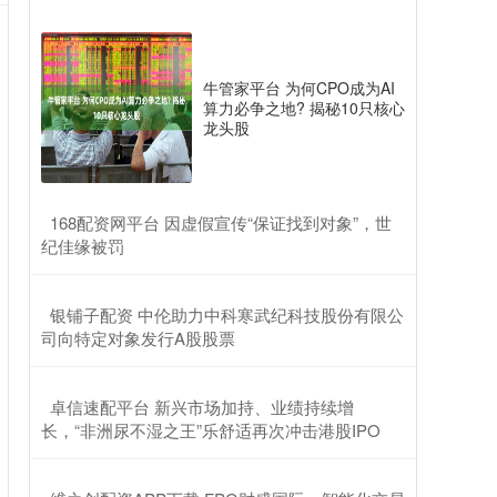
牛管家平台 为何CPO成为AI
算力必争之地? 揭秘10只核心
龙头股
​168配资网平台 因虚假宣传“保证找到对象”，世
纪佳缘被罚
​银铺子配资 中伦助力中科寒武纪科技股份有限公
司向特定对象发行A股股票
​卓信速配平台 新兴市场加持、业绩持续增
长，“非洲尿不湿之王”乐舒适再次冲击港股IPO