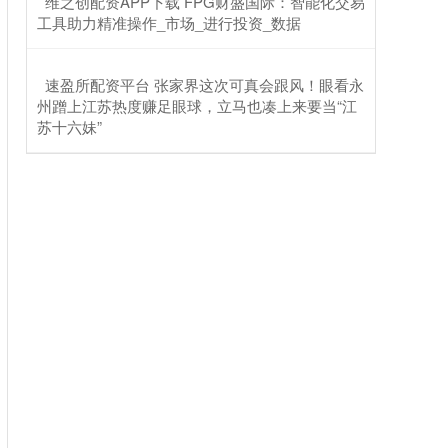
​维之创配资APP下载 FPG财盛国际：智能化交易
工具助力精准操作_市场_进行投资_数据
​速盈所配资平台 张家界这次可真会跟风！眼看永
州蹭上江苏热度赚足眼球，立马也凑上来要当“江
苏十六妹”