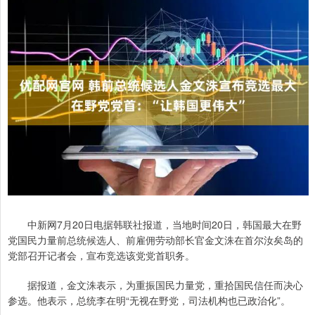
中新网7月20日电据韩联社报道，当地时间20日，韩国最大在野
党国民力量前总统候选人、前雇佣劳动部长官金文洙在首尔汝矣岛的
党部召开记者会，宣布竞选该党党首职务。
据报道，金文洙表示，为重振国民力量党，重拾国民信任而决心
参选。他表示，总统李在明“无视在野党，司法机构也已政治化”。