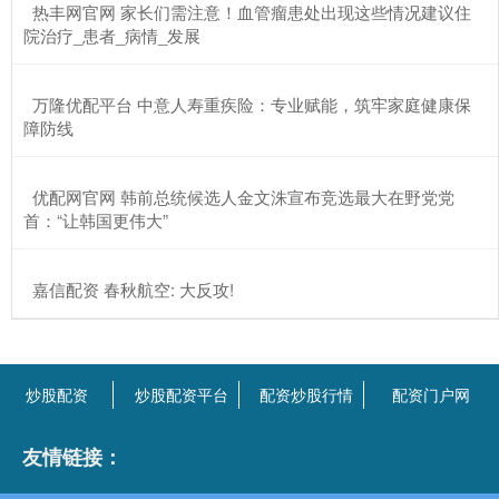
​热丰网官网 家长们需注意！血管瘤患处出现这些情况建议住
院治疗_患者_病情_发展
​万隆优配平台 中意人寿重疾险：专业赋能，筑牢家庭健康保
障防线
​优配网官网 韩前总统候选人金文洙宣布竞选最大在野党党
首：“让韩国更伟大”
​嘉信配资 春秋航空: 大反攻!
炒股配资
炒股配资平台
配资炒股行情
配资门户网
友情链接：