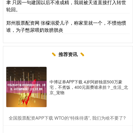
聿 只因一句建国以后不准成精，我就被天道直接打入转世
轮回。
郑州股票配资网 张檬溺爱儿子，称家里就一个，不惯他惯
谁，为子憋尿喂奶致膀胱炎
推荐资讯
中博证券APP下载 4岁阿娇独居500万豪
宅，不煮饭，400元面费谁承担？_生活_北
京_宠物
​全国股票配资APP下载 WTO的“特殊待遇”, 我们为啥不要了?