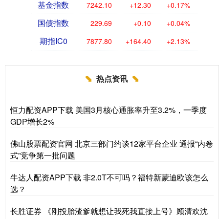
基金指数
7242.10
+12.30
+0.17%
国债指数
229.69
+0.10
+0.04%
期指IC0
7877.80
+164.40
+2.13%
热点资讯
恒力配资APP下载 美国3月核心通胀率升至3.2%，一季度
GDP增长2%
佛山股票配资官网 北京三部门约谈12家平台企业 通报“内卷
式”竞争第一批问题
牛达人配资APP下载 非2.0T不可吗？福特新蒙迪欧该怎么
选？
长胜证券 《刚投胎渣爹就想让我死我直接上号》顾清欢沈