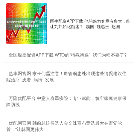
巨牛配资APP下载 他的魅力究竟有多大，能
让刘邦如此痴迷？_魏国_魏惠王_赵国
​全国股票配资APP下载 WTO的“特殊待遇”, 我们为啥不要了?
​热丰网官网 家长们需注意！血管瘤患处出现这些情况建议住
院治疗_患者_病情_发展
​万隆优配平台 中意人寿重疾险：专业赋能，筑牢家庭健康保
障防线
​优配网官网 韩前总统候选人金文洙宣布竞选最大在野党党
首：“让韩国更伟大”