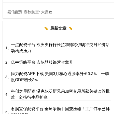
​嘉信配资 春秋航空: 大反攻!
最新文章
十点配资平台 欧洲央行行长拉加德称伊朗冲突对经济活
1、
动构成压力
亿牛策略平台 吉尔登服饰营收攀升
2、
恒力配资APP下载 美国3月核心通胀率升至3.2%，一季
3、
度GDP增长2%
科创之星配资 温克尔沃斯兄弟加密交易所获关键监管批
4、
准，剑指衍生品扩张
君润宜保配资平台 全球争购中国变压器！工厂订单已排
5、