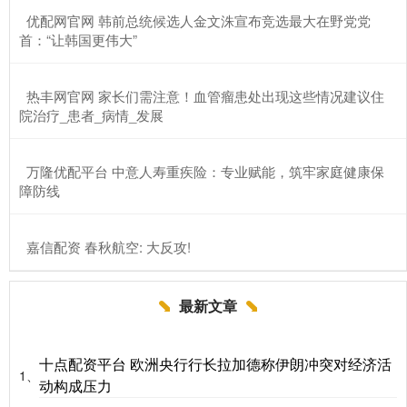
​优配网官网 韩前总统候选人金文洙宣布竞选最大在野党党
首：“让韩国更伟大”
​热丰网官网 家长们需注意！血管瘤患处出现这些情况建议住
院治疗_患者_病情_发展
​万隆优配平台 中意人寿重疾险：专业赋能，筑牢家庭健康保
障防线
​嘉信配资 春秋航空: 大反攻!
最新文章
十点配资平台 欧洲央行行长拉加德称伊朗冲突对经济活
1、
动构成压力