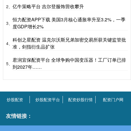
亿牛策略平台 吉尔登服饰营收攀升
2、
恒力配资APP下载 美国3月核心通胀率升至3.2%，一季
3、
度GDP增长2%
科创之星配资 温克尔沃斯兄弟加密交易所获关键监管批
4、
准，剑指衍生品扩张
君润宜保配资平台 全球争购中国变压器！工厂订单已排
5、
到2027年……
炒股配资
炒股配资平台
配资炒股行情
配资门户网
友情链接：