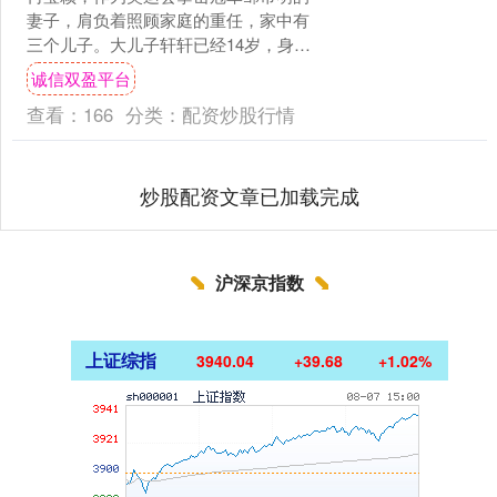
妻子，肩负着照顾家庭的重任，家中有
三个儿子。大儿子轩轩已经14岁，身高
达到1米75，脚穿46.5码的鞋，正准备步
诚信双盈平台
入高中生活。相....
查看：
166
分类：
配资炒股行情
炒股配资文章已加载完成
沪深京指数
上证综指
3940.04
+39.68
+1.02%