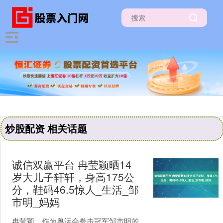
炒股配资 相关话题
诚信双赢平台 冉莹颖晒14
岁大儿子轩轩，身高175公
分，鞋码46.5惊人_生活_邹
市明_妈妈
冉莹颖，作为奥运会拳击冠军邹市明的